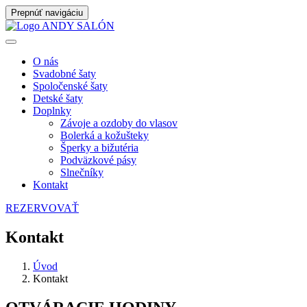
Prepnúť navigáciu
O nás
Svadobné šaty
Spoločenské šaty
Detské šaty
Doplnky
Závoje a ozdoby do vlasov
Bolerká a kožušteky
Šperky a bižutéria
Podväzkové pásy
Slnečníky
Kontakt
REZERVOVAŤ
Kontakt
Úvod
Kontakt