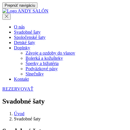
Prepnúť navigáciu
O nás
Svadobné šaty
Spoločenské šaty
Detské šaty
Doplnky
Závoje a ozdoby do vlasov
Bolerká a kožušteky
Šperky a bižutéria
Podväzkové pásy
Slnečníky
Kontakt
REZERVOVAŤ
Svadobné šaty
Úvod
Svadobné šaty