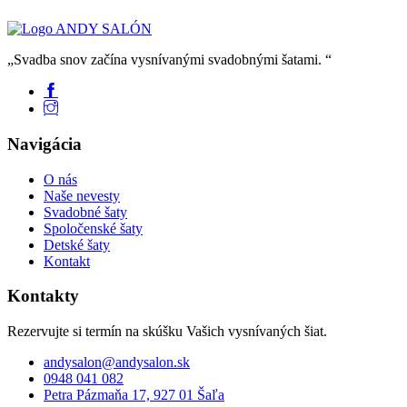
„Svadba snov začína vysnívanými svadobnými šatami. “
Navigácia
O nás
Naše nevesty
Svadobné šaty
Spoločenské šaty
Detské šaty
Kontakt
Kontakty
Rezervujte si termín na skúšku Vašich vysnívaných šiat.
andysalon@andysalon.sk
0948 041 082
Petra Pázmaňa 17, 927 01 Šaľa