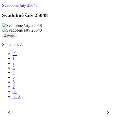
Svadobné šaty 25048
Svadobné šaty 25048
Zavrieť
Strana 2 z 7.
1
2
3
4
5
6
7